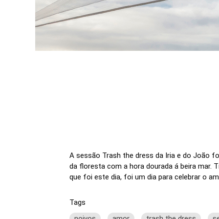
A sessão Trash the dress da Iria e do João f
da floresta com a hora dourada á beira mar.
que foi este dia, foi um dia para celebrar o 
Tags
noivos
amor
trash the dress
s